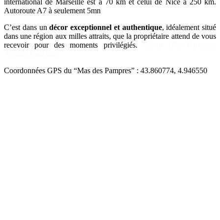
international de Marseille est à 70 km et celui de Nice à 250 km.
Autoroute A7 à seulement 5mn
C’est dans un
décor exceptionnel et authentique
, idéalement situé
dans une région aux milles attraits, que la propriétaire attend de vous
recevoir pour des moments privilégiés.
Séjour Gîte Provence
Alpilles Luberon
Coordonnées GPS du “Mas des Pampres” : 43.860774, 4.946550