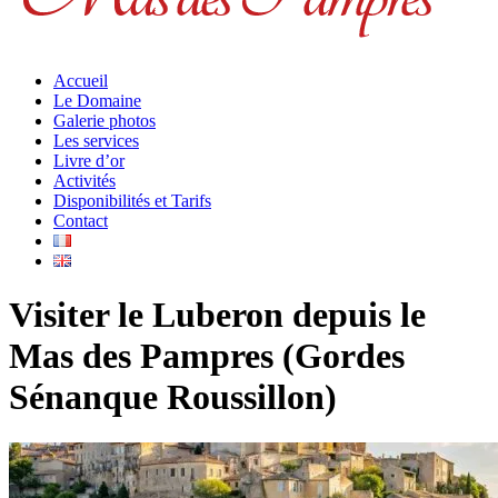
Accueil
Le Domaine
Galerie photos
Les services
Livre d’or
Activités
Disponibilités et Tarifs
Contact
Visiter le Luberon depuis le
Mas des Pampres (Gordes
Sénanque Roussillon)