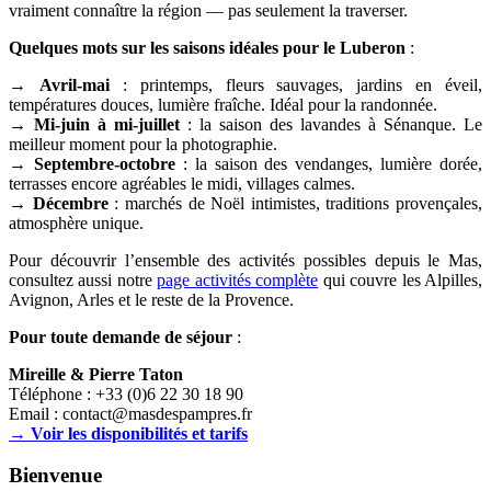
vraiment connaître la région — pas seulement la traverser.
Quelques mots sur les saisons idéales pour le Luberon
:
→
Avril-mai
: printemps, fleurs sauvages, jardins en éveil,
températures douces, lumière fraîche. Idéal pour la randonnée.
→
Mi-juin à mi-juillet
: la saison des lavandes à Sénanque. Le
meilleur moment pour la photographie.
→
Septembre-octobre
: la saison des vendanges, lumière dorée,
terrasses encore agréables le midi, villages calmes.
→
Décembre
: marchés de Noël intimistes, traditions provençales,
atmosphère unique.
Pour découvrir l’ensemble des activités possibles depuis le Mas,
consultez aussi notre
page activités complète
qui couvre les Alpilles,
Avignon, Arles et le reste de la Provence.
Pour toute demande de séjour
:
Mireille & Pierre Taton
Téléphone : +33 (0)6 22 30 18 90
Email : contact@masdespampres.fr
→ Voir les disponibilités et tarifs
Bienvenue