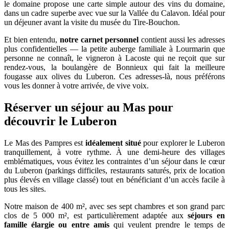
le domaine propose une carte simple autour des vins du domaine,
dans un cadre superbe avec vue sur la Vallée du Calavon. Idéal pour
un déjeuner avant la visite du musée du Tire-Bouchon.
Et bien entendu,
notre carnet personnel
contient aussi les adresses
plus confidentielles — la petite auberge familiale à Lourmarin que
personne ne connaît, le vigneron à Lacoste qui ne reçoit que sur
rendez-vous, la boulangère de Bonnieux qui fait la meilleure
fougasse aux olives du Luberon. Ces adresses-là, nous préférons
vous les donner à votre arrivée, de vive voix.
Réserver un séjour au Mas pour
découvrir le Luberon
Le Mas des Pampres est
idéalement situé
pour explorer le Luberon
tranquillement, à votre rythme. À une demi-heure des villages
emblématiques, vous évitez les contraintes d’un séjour dans le cœur
du Luberon (parkings difficiles, restaurants saturés, prix de location
plus élevés en village classé) tout en bénéficiant d’un accès facile à
tous les sites.
Notre maison de 400 m², avec ses sept chambres et son grand parc
clos de 5 000 m², est particulièrement adaptée aux
séjours en
famille élargie ou entre amis
qui veulent prendre le temps de