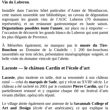
Vin du Luberon
.
Installée dans l’ancien hôtel particulier d’Astier de Montfaucon,
cette maison rassemble une bibliothèque, un caveau de dégustation
regroupant les grands vins de l’AOC Luberon (70 domaines
représentés), et un restaurant gastronomique en haute saison.
Dégustations possibles toute l’année
, sur place ou à emporter —
l’occasion de découvrir les grands blancs du Luberon qui sont parmi
les plus élégants de Provence.
À Ménerbes également, ne manquez pas le
musée du Tire-
Bouchon
au Domaine de la Citadelle : 1 200 tire-bouchons
rassemblés sur trois siècles, présentation muséographique soignée, et
belle visite du domaine vinicole qui l’abrite.
Lacoste — le château Cardin et l’école d’art
Lacoste
, plus modeste en taille, doit sa renommée à son château
ruiné — celui du
marquis de Sade
, qui y vécut au XVIIIᵉ siècle. Le
château a été racheté en 2001 par le couturier
Pierre Cardin
, qui l’a
partiellement restauré et y organise chaque été un festival d’arts
vivants (théâtre, opéra) très réputé.
Le village abrite également une antenne de la
Savannah College of
Art and Design
(école d’art américaine), ce qui explique la