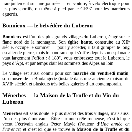
tranquillement sur une journée — en voiture, à vélo électrique pour
les plus sportifs, ou même à pied par le GR97 pour les marcheurs
aguerris.
Bonnieux — le belvédère du Luberon
Bonnieux
est l’un des plus grands villages du Luberon, étagé sur le
flanc nord de la montagne. Son
église haute
, construite au XIIᵉ
siècle, occupe le sommet — pour y accéder, il faut grimper le long
escalier de pierre, mais le panorama qui s’offre depuis son esplanade
vaut largement l’effort : à 180°, vous embrassez tout le Luberon, le
pays d’Apt, et par temps clair les sommets des Alpes au loin.
Le village est aussi connu pour son
marché du vendredi matin
,
son musée de la Boulangerie (installé dans une ancienne maison du
XVIIᵉ siècle), et plusieurs très belles galeries d’art contemporain.
Ménerbes — la Maison de la Truffe et du Vin du
Luberon
Ménerbes
est sans doute le plus discret des trois villages, mais aussi
l’un des plus émouvants. Étiré sur une crête rocheuse, c’est ici que
vécut l’écrivain anglais Peter Mayle (l’auteur d’
Une année en
Provence
) et c’est ici que se trouve la
Maison de la Truffe et du