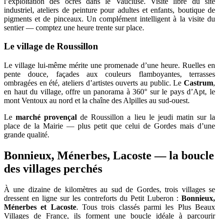
l’exploitation des ocres dans le Vaucluse. Visite libre du site
industriel, ateliers de peinture pour adultes et enfants, boutique de
pigments et de pinceaux. Un complément intelligent à la visite du
sentier — comptez une heure trente sur place.
Le village de Roussillon
Le village lui-même mérite une promenade d’une heure. Ruelles en
pente douce, façades aux couleurs flamboyantes, terrasses
ombragées en été, ateliers d’artistes ouverts au public. Le
Castrum
,
en haut du village, offre un panorama à 360° sur le pays d’Apt, le
mont Ventoux au nord et la chaîne des Alpilles au sud-ouest.
Le
marché provençal
de Roussillon a lieu le jeudi matin sur la
place de la Mairie — plus petit que celui de Gordes mais d’une
grande qualité.
Bonnieux, Ménerbes, Lacoste — la boucle
des villages perchés
À une dizaine de kilomètres au sud de Gordes, trois villages se
dressent en ligne sur les contreforts du Petit Luberon :
Bonnieux,
Ménerbes et Lacoste
. Tous trois classés parmi les Plus Beaux
Villages de France, ils forment une boucle idéale à parcourir