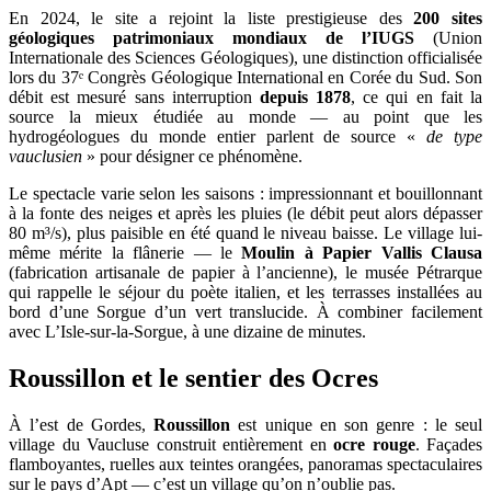
En 2024, le site a rejoint la liste prestigieuse des
200 sites
géologiques patrimoniaux mondiaux de l’IUGS
(Union
Internationale des Sciences Géologiques), une distinction officialisée
lors du 37ᵉ Congrès Géologique International en Corée du Sud. Son
débit est mesuré sans interruption
depuis 1878
, ce qui en fait la
source la mieux étudiée au monde — au point que les
hydrogéologues du monde entier parlent de source «
de type
vauclusien
» pour désigner ce phénomène.
Le spectacle varie selon les saisons : impressionnant et bouillonnant
à la fonte des neiges et après les pluies (le débit peut alors dépasser
80 m³/s), plus paisible en été quand le niveau baisse. Le village lui-
même mérite la flânerie — le
Moulin à Papier Vallis Clausa
(fabrication artisanale de papier à l’ancienne), le musée Pétrarque
qui rappelle le séjour du poète italien, et les terrasses installées au
bord d’une Sorgue d’un vert translucide. À combiner facilement
avec L’Isle-sur-la-Sorgue, à une dizaine de minutes.
Roussillon et le sentier des Ocres
À l’est de Gordes,
Roussillon
est unique en son genre : le seul
village du Vaucluse construit entièrement en
ocre rouge
. Façades
flamboyantes, ruelles aux teintes orangées, panoramas spectaculaires
sur le pays d’Apt — c’est un village qu’on n’oublie pas.