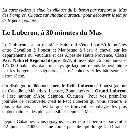
La carte ci-dessus situe les villages du Luberon par rapport au Mas
des Pampres. Cliquez sur chaque marqueur pour découvrir le temps
de trajet en voiture.
Le Luberon, à 30 minutes du Mas
Le
Luberon
est un massif calcaire qui s’étend sur 60 kilomètres
entre Cavaillon à l’ouest et Manosque à l’est, à cheval sur les
départements du Vaucluse et des Alpes-de-Haute-Provence. Classé
Parc Naturel Régional depuis 1977
, il rassemble 76 communes et
175 000 habitants, dans un paysage façonné depuis le néolithique
par les bergers, les vignerons, les oléiculteurs et les bâtisseurs de
pierre sèche.
On distingue traditionnellement le
Petit Luberon
à l’ouest (autour
de Cavaillon, Ménerbes, Lacoste, Bonnieux) et le
Grand Luberon
à l’est (autour d’Apt, Saignon, Cucuron). Pour vos premières
journées de découverte, c’est le Petit Luberon qui vous attendra le
plus volontiers — c’est là que se trouvent les villages les plus
emblématiques, les plus accessibles depuis le Mas.
Depuis Cabannes, vous rejoignez le cœur du Luberon en suivant la
D2 puis la D900 — une route paisible qui longe la Durance,