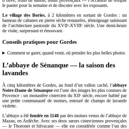
d’olive, fruits de saison, tissus provençaux — l’occasion de remplir
le panier pour la semaine et de discuter avec les exposants.
Le village des Bories
, à 2 kilomètres en sortant de Gordes : un
hameau de cabanes en pierre sèche restaurées, témoignage saisissant
de l’architecture pastorale du XVIIᵉ-XVIIIᵉ siècle. Une demi-heure
de visite, surprenant et émouvant.
Conseils pratiques pour Gordes
Comment se garer, quand venir, où prendre les plus belles photos
L’abbaye de Sénanque — la saison des
lavandes
À cinq kilomètres de Gordes, au fond d’un vallon caché, l’
abbaye
Notre-Dame de Sénanque
est l’une des images les plus connues de
Provence : un monastère cistercien du XIIᵉ siècle, encore habité par
une petite communauté de moines, entouré de champs de lavande
violette.
L’abbaye a été
fondée en 1148
par des moines venus de l’abbaye de
Mazan, en Ardèche. Avec ses deux sœurs cisterciennes provençales
— le Thoronet et Silvacane — elle est considérée comme l’un des