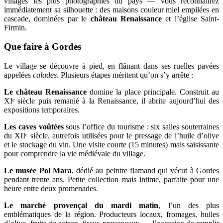
villages les plus photographiés du pays — vous reconnaîtrez
immédiatement sa silhouette : des maisons couleur miel empilées en
cascade, dominées par le
château Renaissance
et l’église Saint-
Firmin.
Que faire à Gordes
Le village se découvre à pied, en flânant dans ses ruelles pavées
appelées
calades
. Plusieurs étapes méritent qu’on s’y arrête :
Le château Renaissance
domine la place principale. Construit au
XIᵉ siècle puis remanié à la Renaissance, il abrite aujourd’hui des
expositions temporaires.
Les caves voûtées
sous l’office du tourisme : six salles souterraines
du XIIᵉ siècle, autrefois utilisées pour le pressage de l’huile d’olive
et le stockage du vin. Une visite courte (15 minutes) mais saisissante
pour comprendre la vie médiévale du village.
Le musée Pol Mara
, dédié au peintre flamand qui vécut à Gordes
pendant trente ans. Petite collection mais intime, parfaite pour une
heure entre deux promenades.
Le marché provençal du mardi matin
, l’un des plus
emblématiques de la région. Producteurs locaux, fromages, huiles