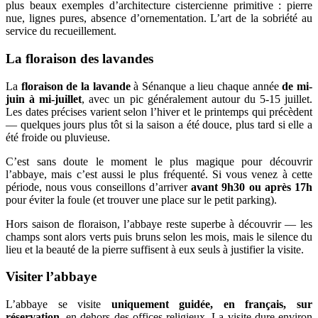
plus beaux exemples d’architecture cistercienne primitive : pierre
nue, lignes pures, absence d’ornementation. L’art de la sobriété au
service du recueillement.
La floraison des lavandes
La
floraison de la lavande
à Sénanque a lieu chaque année
de mi-
juin à mi-juillet
, avec un pic généralement autour du 5-15 juillet.
Les dates précises varient selon l’hiver et le printemps qui précèdent
— quelques jours plus tôt si la saison a été douce, plus tard si elle a
été froide ou pluvieuse.
C’est sans doute le moment le plus magique pour découvrir
l’abbaye, mais c’est aussi le plus fréquenté. Si vous venez à cette
période, nous vous conseillons d’arriver
avant 9h30 ou après 17h
pour éviter la foule (et trouver une place sur le petit parking).
Hors saison de floraison, l’abbaye reste superbe à découvrir — les
champs sont alors verts puis bruns selon les mois, mais le silence du
lieu et la beauté de la pierre suffisent à eux seuls à justifier la visite.
Visiter l’abbaye
L’abbaye se visite
uniquement guidée, en français, sur
réservation
, en dehors des offices religieux. La visite dure environ