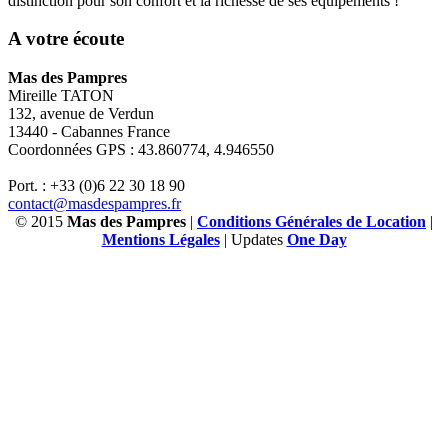
distinction pour son confort et la richesse de ses équipements !
A votre écoute
Mas des Pampres
Mireille TATON
132, avenue de Verdun
13440 - Cabannes France
Coordonnées GPS : 43.860774, 4.946550
Port. : +33 (0)6 22 30 18 90
contact@masdespampres.fr
© 2015
Mas des Pampres
|
Conditions Générales de Location
|
Mentions Légales
| Updates
One Day