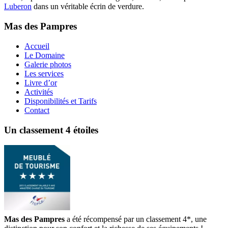
Luberon
dans un véritable écrin de verdure.
Mas des Pampres
Accueil
Le Domaine
Galerie photos
Les services
Livre d’or
Activités
Disponibilités et Tarifs
Contact
Un classement 4 étoiles
Mas des Pampres
a été récompensé par un classement 4*, une