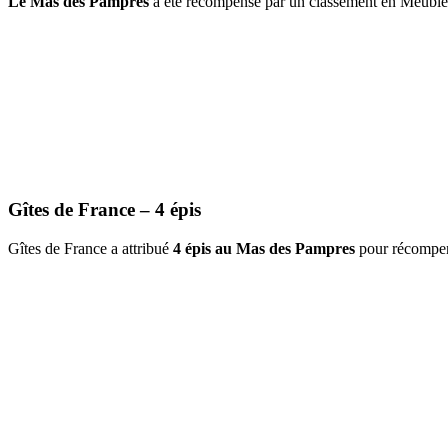
Le Mas des Pampres
a été récompensé par un classement en Meublé d
Gîtes de France – 4 épis
Gîtes de France a attribué
4 épis au Mas des Pampres
pour récompens