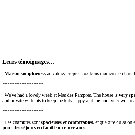
Leurs témoignages…
"
Maison somptueuse
, au calme, propice aux bons moments en famille
*****************
"We've had a lovely week at Mas des Pampres. The house is
very sp
and private with lots to keep the kids happy and the pool very well m
*****************
"Les chambres sont
spacieuses et confortables
, et que dire du salon 
pour des séjours en famille ou entre amis.
"